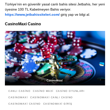
Türkiye’nin en güvenilir yasal canlı bahis sitesi Jetbahis, her yeni
üyesine 100 TL Kabetmeyen Bahis veriyor.
https://www.jetbahissiteleri.com/
giriş yap ve bilgi al.
CasinoMaxi Casino
CANLI CASINO
CASINO MAXI
CASINO OYUNLARI
CASINOMAXI
CASINOMAXI CANLI CASINO
CASINOMAXI CASINO
CASINOMAXI GIRIŞ