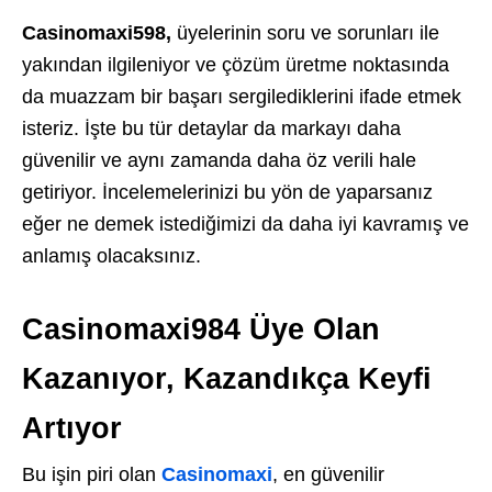
Casinomaxi598,
üyelerinin soru ve sorunları ile
yakından ilgileniyor ve çözüm üretme noktasında
da muazzam bir başarı sergilediklerini ifade etmek
isteriz. İşte bu tür detaylar da markayı daha
güvenilir ve aynı zamanda daha öz verili hale
getiriyor. İncelemelerinizi bu yön de yaparsanız
eğer ne demek istediğimizi da daha iyi kavramış ve
anlamış olacaksınız.
Casinomaxi984 Üye Olan
Kazanıyor, Kazandıkça Keyfi
Artıyor
Bu işin piri olan
Casinomaxi
, en güvenilir