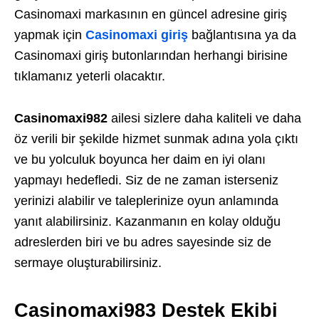
Casinomaxi markasının en güncel adresine giriş
yapmak için
Casinomaxi giriş
bağlantısına ya da
Casinomaxi giriş butonlarından herhangi birisine
tıklamanız yeterli olacaktır.
Casinomaxi982
ailesi sizlere daha kaliteli ve daha
öz verili bir şekilde hizmet sunmak adına yola çıktı
ve bu yolculuk boyunca her daim en iyi olanı
yapmayı hedefledi. Siz de ne zaman isterseniz
yerinizi alabilir ve taleplerinize oyun anlamında
yanıt alabilirsiniz. Kazanmanın en kolay olduğu
adreslerden biri ve bu adres sayesinde siz de
sermaye oluşturabilirsiniz.
Casinomaxi983 Destek Ekibi