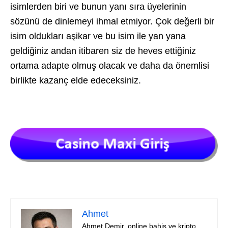
isimlerden biri ve bunun yanı sıra üyelerinin
sözünü de dinlemeyi ihmal etmiyor. Çok değerli bir
isim oldukları aşikar ve bu isim ile yan yana
geldiğiniz andan itibaren siz de heves ettiğiniz
ortama adapte olmuş olacak ve daha da önemlisi
birlikte kazanç elde edeceksiniz.
Ahmet
Ahmet Demir, online bahis ve kripto