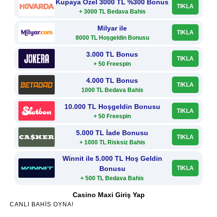
Kupaya Özel 3000 TL %300 Bonus
TIKLA
+ 3000 TL Bedava Bahis
Milyar ile
TIKLA
8000 TL Hoşgeldin Bonusu
3.000 TL Bonus
TIKLA
+ 50 Freespin
4.000 TL Bonus
TIKLA
1000 TL Bedava Bahis
10.000 TL Hoşgeldin Bonusu
TIKLA
+ 50 Freespin
5.000 TL İade Bonusu
TIKLA
+ 1000 TL Risksiz Bahis
Winnit ile 5.000 TL Hoş Geldin
Bonusu
TIKLA
+ 500 TL Bedava Bahis
Casino Maxi Giriş Yap
CANLI BAHIS OYNA!