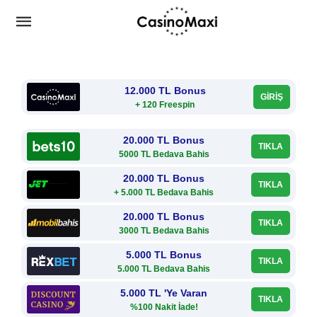
12.000 TL Bonus
GİRİŞ
+ 120 Freespin
20.000 TL Bonus
TIKLA
5000 TL Bedava Bahis
20.000 TL Bonus
TIKLA
+ 5.000 TL Bedava Bahis
20.000 TL Bonus
TIKLA
3000 TL Bedava Bahis
5.000 TL Bonus
TIKLA
5.000 TL Bedava Bahis
5.000 TL 'Ye Varan
TIKLA
%100 Nakit İade!