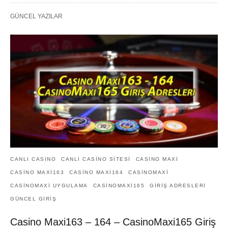
GÜNCEL YAZILAR
CANLI CASINO
CANLI CASINO SITESI
CASINO MAXI
CASINO MAXI163
CASINO MAXI164
CASINOMAXI
CASINOMAXI UYGULAMA
CASINOMAXI165
GIRIŞ ADRESLERI
GÜNCEL GIRIŞ
Casino Maxi163 – 164 – CasinoMaxi165 Giriş