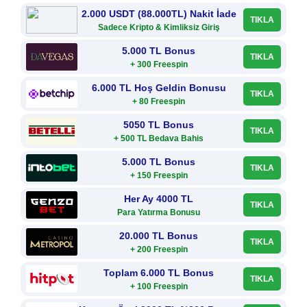
2.000 USDT (88.000TL) Nakit İade
TIKLA
Sadece Kripto & Kimliksiz Giriş
5.000 TL Bonus
TIKLA
+ 300 Freespin
6.000 TL Hoş Geldin Bonusu
TIKLA
+ 80 Freespin
5050 TL Bonus
TIKLA
+ 500 TL Bedava Bahis
5.000 TL Bonus
TIKLA
+ 150 Freespin
Her Ay 4000 TL
TIKLA
Para Yatırma Bonusu
20.000 TL Bonus
TIKLA
+ 200 Freespin
Toplam 6.000 TL Bonus
TIKLA
+ 100 Freespin