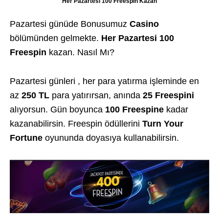
Her Pazartesi 100 Freespin Kazan
Pazartesi günüde Bonusumuz
Casino
bölümünden gelmekte.
Her Pazartesi 100
Freespin
kazan. Nasıl Mı?
Pazartesi günleri , her para yatırma işleminde en
az
250 TL
para yatırırsan, anında
25 Freespini
alıyorsun. Gün boyunca
100 Freespine
kadar
kazanabilirsin. Freespin ödüllerini
Turn Your
Fortune
oyununda doyasıya kullanabilirsin.