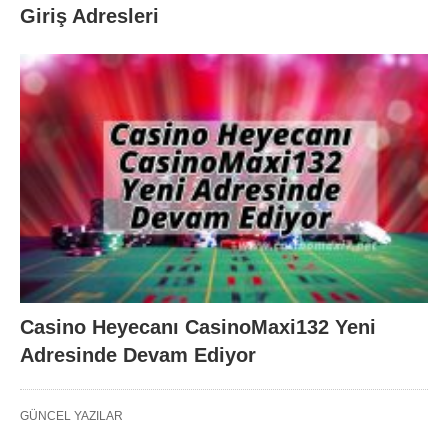
Giriş Adresleri
Casino Heyecanı CasinoMaxi132 Yeni
Adresinde Devam Ediyor
GÜNCEL YAZILAR