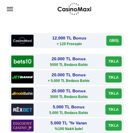
12.000 TL Bonus
GİRİŞ
+ 120 Freespin
20.000 TL Bonus
TIKLA
5000 TL Bedava Bahis
20.000 TL Bonus
TIKLA
+ 5.000 TL Bedava Bahis
20.000 TL Bonus
TIKLA
3000 TL Bedava Bahis
5.000 TL Bonus
TIKLA
5.000 TL Bedava Bahis
5.000 TL 'Ye Varan
TIKLA
%100 Nakit İade!