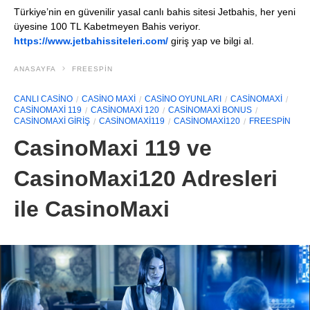
Türkiye’nin en güvenilir yasal canlı bahis sitesi Jetbahis, her yeni
üyesine 100 TL Kabetmeyen Bahis veriyor.
https://www.jetbahissiteleri.com/
giriş yap ve bilgi al.
ANASAYFA
FREESPIN
CANLI CASINO
CASINO MAXI
CASINO OYUNLARI
CASINOMAXI
CASINOMAXI 119
CASINOMAXI 120
CASINOMAXI BONUS
CASINOMAXI GIRIŞ
CASINOMAXI119
CASINOMAXI120
FREESPIN
CasinoMaxi 119 ve
CasinoMaxi120 Adresleri
ile CasinoMaxi