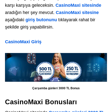
karşı karşıya geleceksin.
CasinoMaxi sitesinde
aradığın her şey mevcut.
CasinoMaxi sitesine
aşağıdaki
giriş butonunu
tıklayarak rahat bir
şekilde giriş yapabilirsin.
CasinoMaxi Giriş
Çarşamba günleri 3000 TL Bonus
CasinoMaxi Bonusları