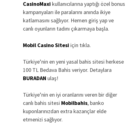
CasinoMaxi
kullanıcılarına yaptığı özel bonus
kampanyaları ile paralarını anında ikiye
katlamasını sağlıyor. Hemen giriş yap ve
canlı oyunların tadını çıkarmaya başla.
Mobil Casino Sitesi
için tıkla.
Türkiye’nin en yeni yasal bahis sitesi herkese
100 TL Bedava Bahis veriyor. Detaylara
BURADAN
ulaş!
Türkiye’nin en iyi oranlarını veren bir diğer
canlı bahis sitesi
Mobilbahis
, banko
kuponlarınızdan extra kazançlar elde
etmenizi sağlıyor.