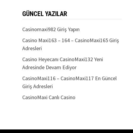
GÜNCEL YAZILAR
Casinomaxi982 Giriş Yapın
Casino Maxi163 – 164 – CasinoMaxi165 Giriş
Adresleri
Casino Heyecanı CasinoMaxi132 Yeni
Adresinde Devam Ediyor
CasinoMaxi116 – CasinoMaxi117 En Güncel
Giriş Adresleri
CasinoMaxi Canlı Casino