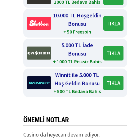
1000 TL Bedava Bahis
10.000 TL Hoşgeldin
TIKLA
Bonusu
+ 50 Freespin
5.000 TL İade
TIKLA
Bonusu
+ 1000 TL Risksiz Bahis
Winnit ile 5.000 TL
TIKLA
Hoş Geldin Bonusu
+ 500 TL Bedava Bahis
ÖNEMLI NOTLAR
Casino da heyecan devam ediyor.