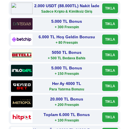
2.000 USDT (88.000TL) Nakit İade
TIKLA
Sadece Kripto & Kimliksiz Giriş
5.000 TL Bonus
TIKLA
+ 300 Freespin
6.000 TL Hoş Geldin Bonusu
TIKLA
+ 80 Freespin
5050 TL Bonus
TIKLA
+ 500 TL Bedava Bahis
5.000 TL Bonus
TIKLA
+ 150 Freespin
Her Ay 4000 TL
TIKLA
Para Yatırma Bonusu
20.000 TL Bonus
TIKLA
+ 200 Freespin
Toplam 6.000 TL Bonus
TIKLA
+ 100 Freespin