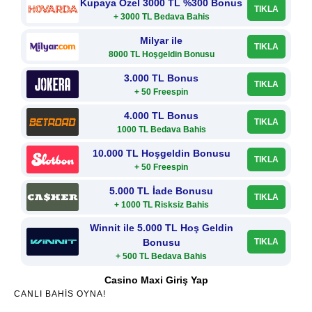
Kupaya Özel 3000 TL %300 Bonus
TIKLA
+ 3000 TL Bedava Bahis
Milyar ile
TIKLA
8000 TL Hoşgeldin Bonusu
3.000 TL Bonus
TIKLA
+ 50 Freespin
4.000 TL Bonus
TIKLA
1000 TL Bedava Bahis
10.000 TL Hoşgeldin Bonusu
TIKLA
+ 50 Freespin
5.000 TL İade Bonusu
TIKLA
+ 1000 TL Risksiz Bahis
Winnit ile 5.000 TL Hoş Geldin
Bonusu
TIKLA
+ 500 TL Bedava Bahis
Casino Maxi Giriş Yap
CANLI BAHIS OYNA!