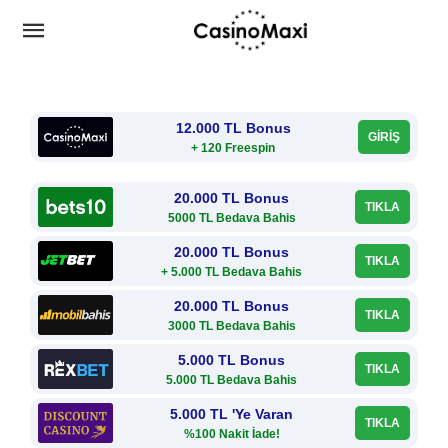
12.000 TL Bonus
GİRİŞ
+ 120 Freespin
20.000 TL Bonus
TIKLA
5000 TL Bedava Bahis
20.000 TL Bonus
TIKLA
+ 5.000 TL Bedava Bahis
20.000 TL Bonus
TIKLA
3000 TL Bedava Bahis
5.000 TL Bonus
TIKLA
5.000 TL Bedava Bahis
5.000 TL 'Ye Varan
TIKLA
%100 Nakit İade!